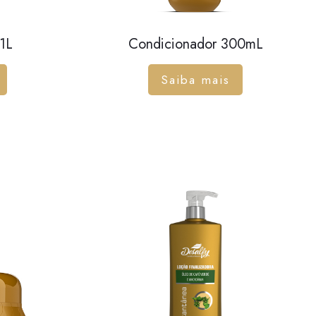
1L
Condicionador 300mL
Saiba mais