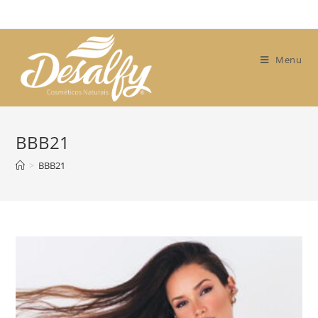
Skip
to
content
Menu
BBB21
>
BBB21