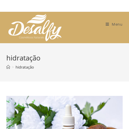
Skip
to
content
Menu
hidratação
>
hidratação