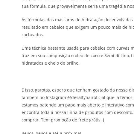
sua fórmula, que provavelmente seria uma tragédia nos 
As fórmulas das máscaras de hidratação desenvolvidas 
resultado em cabelos que exigem um pouco mais de hid
cacheados.
Uma técnica bastante usada para cabelos com curvas ma
traz em sua composição o óleo de coco e Semi di Lino, t
hidratados e cheio de brilho.
É isso, garotas, espero que tenham gostado da nossa d
também no Instagram @desalfyhairoficial que lá temos d
estamos batendo um papo mais aberto e interativo com 
encontra toda a nossa linha de produtos com desconto,
comprar. Tem promoção de frete grátis. J
Beijos, beijos e até a próxima!