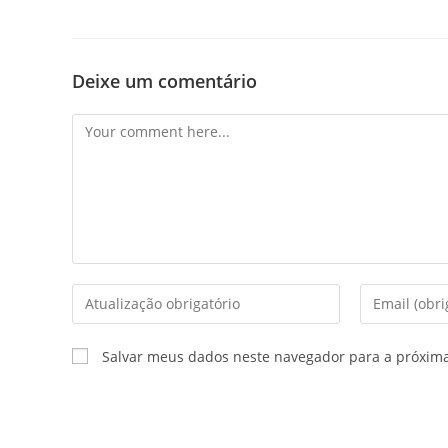
Deixe um comentário
Comment
Enter
Enter
your
your
name
email
Salvar meus dados neste navegador para a próxim
or
address
username
to
to
comment
comment