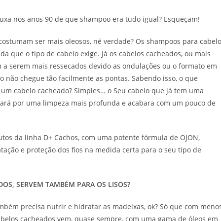
uxa nos anos 90 de que shampoo era tudo igual? Esqueçam!
e costumam ser mais oleosos, né verdade? Os shampoos para cabel
da que o tipo de cabelo exige. Já os cabelos cacheados, ou mais
em a serem mais ressecados devido as ondulações ou o formato em
o não chegue tão facilmente as pontas. Sabendo isso, o que
m um cabelo cacheado? Simples… o Seu cabelo que já tem uma
passará por uma limpeza mais profunda e acabara com um pouco de
dutos da linha D+ Cachos, com uma potente fórmula de OJON,
tação e proteção dos fios na medida certa para o seu tipo de
DOS, SERVEM TAMBÉM PARA OS LISOS?
mbém precisa nutrir e hidratar as madeixas, ok? Só que com meno
 cabelos cacheados vem, quase sempre, com uma gama de óleos em