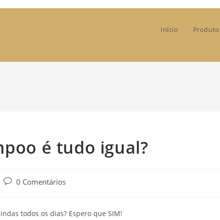
Início
Produto
mpoo é tudo igual?
Post
0 Comentários
comments:
lindas todos os dias? Espero que SIM!