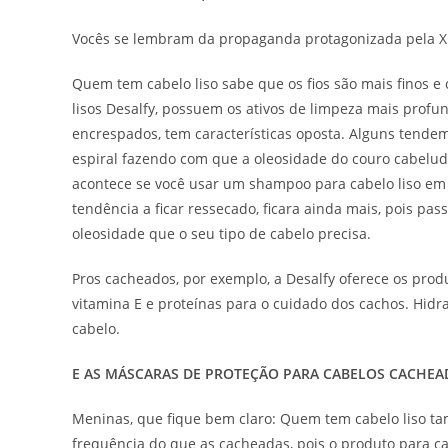
Vocês se lembram da propaganda protagonizada pela X
Quem tem cabelo liso sabe que os fios são mais finos 
lisos Desalfy, possuem os ativos de limpeza mais profun
encrespados, tem características oposta. Alguns tend
espiral fazendo com que a oleosidade do couro cabelud
acontece se você usar um shampoo para cabelo liso e
tendência a ficar ressecado, ficara ainda mais, pois 
oleosidade que o seu tipo de cabelo precisa.
Pros cacheados, por exemplo, a Desalfy oferece os pro
vitamina E e proteínas para o cuidado dos cachos. Hidra
cabelo.
E AS MÁSCARAS DE PROTEÇÃO PARA CABELOS CACHEA
Meninas, que fique bem claro: Quem tem cabelo liso ta
frequência do que as cacheadas, pois o produto para