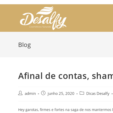
Skip
to
content
Blog
Afinal de contas, sha
Post
Post
Post
admin
junho 25, 2020
Dicas Desalfy
author:
published:
category:
Hey garotas, firmes e fortes na saga de nos mantermos 