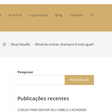
s
História
Loja Virtual
Blog
Contato
>
Dicas Desalfy
>
Afinal de contas, shampoo é tudo igual?
Pesquisar
PESQUISAR
Publicações recentes
3 DICAS PARA DEIXAR SEU CABELO CACHEADO