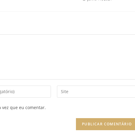
Enter
your
website
a vez que eu comentar.
URL
(optional)