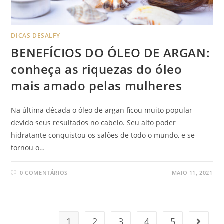
DICAS DESALFY
BENEFÍCIOS DO ÓLEO DE ARGAN:
conheça as riquezas do óleo
mais amado pelas mulheres
Na última década o óleo de argan ficou muito popular
devido seus resultados no cabelo. Seu alto poder
hidratante conquistou os salões de todo o mundo, e se
tornou o…
0 COMENTÁRIOS
MAIO 11, 2021
1
2
3
4
5
Go to t