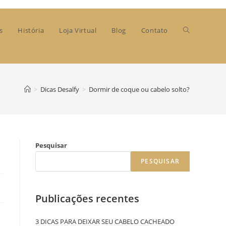
s
História
Loja Virtual
Blog
Contato
>
Dicas Desalfy
>
Dormir de coque ou cabelo solto?
Pesquisar
PESQUISAR
Publicações recentes
3 DICAS PARA DEIXAR SEU CABELO CACHEADO