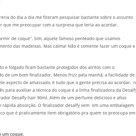
?
reria do dia a dia me fizeram pesquisar bastante sobre o assunto
r que me preocupar com a surpresa que teria ao acordar.
dormir de coque”. Sim, aquele famoso penteado que usamos
mento das madeixas. Mas calma! Não é somente fazer um coque e
to e folgado ficam bastante protegidos dos atritos com o
iado de um bom finalizador. Menos frizz pela manhã, a facilidade de
e aspecto de amassado, é tudo que a gente precisa ao acordar, 
 para auxiliar a técnica do coque é a linha finalizadora da Desalf
zador Desalfy hair 90ml. Além de um perfume delicioso e altas
tem rápida absorção. O finalizador desalfy vem em uma embalagem
ico que é praticamente item obrigatório pra quem se preocupa em
m um coque.