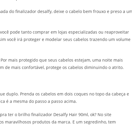
da do finalizador desalfy, deixe o cabelo bem frouxo e preso a u
ocê pode tanto comprar em lojas especializadas ou reaproveitar
sim você irá proteger e modelar seus cabelos trazendo um volume 
. Por mais protegido que seus cabelos estejam, uma noite mais
ém de mais confortável, protege os cabelos diminuindo o atrito.
que duplo. Prenda os cabelos em dois coques no topo da cabeça e
ica é a mesma do passo a passo acima.
a ter o brilho finalizador Desalfy Hair 90ml, ok? No site
tros maravilhosos produtos da marca. E um segredinho, tem