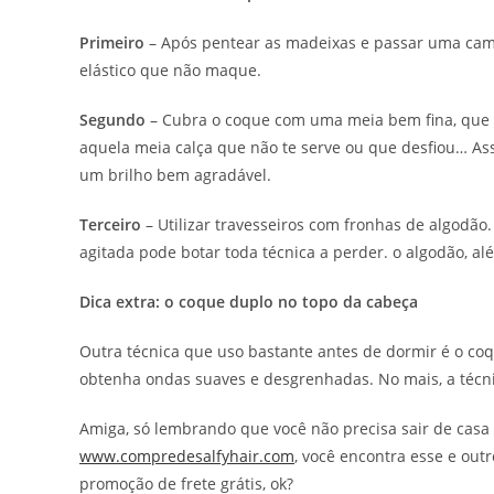
Primeiro
– Após pentear as madeixas e passar uma cama
elástico que não maque.
Segundo
– Cubra o coque com uma meia bem fina, que v
aquela meia calça que não te serve ou que desfiou… As
um brilho bem agradável.
Terceiro
– Utilizar travesseiros com fronhas de algodão
agitada pode botar toda técnica a perder. o algodão, al
Dica extra: o coque duplo no topo da cabeça
Outra técnica que uso bastante antes de dormir é o co
obtenha ondas suaves e desgrenhadas. No mais, a técn
Amiga, só lembrando que você não precisa sair de casa pr
www.compredesalfyhair.com
, você encontra esse e ou
promoção de frete grátis, ok?