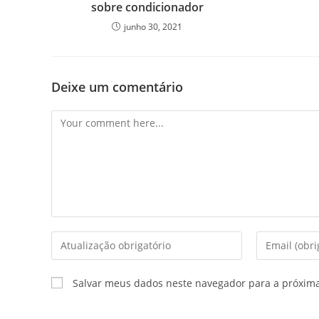
sobre condicionador
junho 30, 2021
Deixe um comentário
Comment
Enter
Enter
your
your
name
email
Salvar meus dados neste navegador para a próxim
or
address
username
to