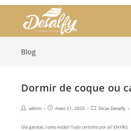
Skip
to
content
Blog
Dormir de coque ou ca
Post
Post
Post
admin
maio 21, 2020
Dicas Desalfy
author:
published:
category:
Olá garotas, como estão? Tudo certinho por aí? ENTÃ