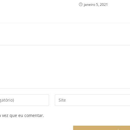
janeiro 5, 2021
Enter
your
website
a vez que eu comentar.
URL
(optional)