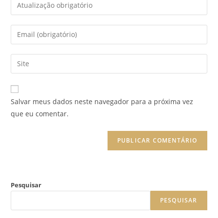
Enter
your
name
Enter
or
your
username
email
Enter
to
address
your
comment
to
website
comment
URL
Salvar meus dados neste navegador para a próxima vez
(optional)
que eu comentar.
Pesquisar
PESQUISAR