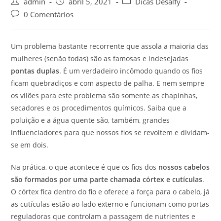
Post
Post
Post
admin
abril 5, 2021
Dicas Desalfy
author:
published:
category:
Post
0 Comentários
comments:
Um problema bastante recorrente que assola a maioria das
mulheres (senão todas) são as famosas e indesejadas
pontas duplas
. É um verdadeiro incômodo quando os fios
ficam quebradiços e com aspecto de palha. E nem sempre
os vilões para este problema são somente as chapinhas,
secadores e os procedimentos químicos. Saiba que a
poluição e a água quente são, também, grandes
influenciadores para que nossos fios se revoltem e dividam-
se em dois.
Na prática, o que acontece é que os fios dos
nossos cabelos
são formados por uma parte chamada córtex e cutículas
.
O córtex fica dentro do fio e oferece a força para o cabelo, já
as cutículas estão ao lado externo e funcionam como portas
reguladoras que controlam a passagem de nutrientes e