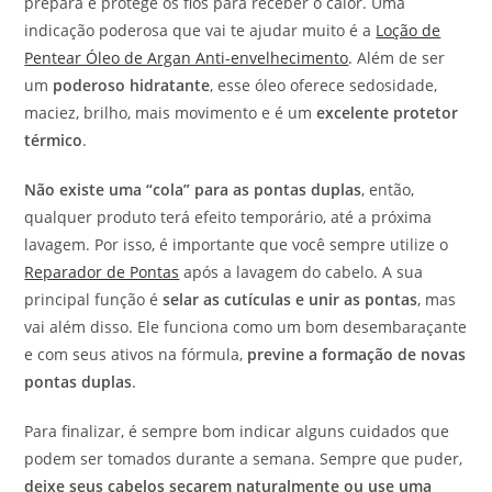
prepara e protege os fios para receber o calor. Uma
indicação poderosa que vai te ajudar muito é a
Loção de
Pentear Óleo de Argan Anti-envelhecimento
. Além de ser
um
poderoso hidratante
, esse óleo oferece sedosidade,
maciez, brilho, mais movimento e é um
excelente protetor
térmico
.
Não existe uma “cola” para as pontas duplas
, então,
qualquer produto terá efeito temporário, até a próxima
lavagem. Por isso, é importante que você sempre utilize o
Reparador de Pontas
após a lavagem do cabelo. A sua
principal função é
selar as cutículas e unir as pontas
, mas
vai além disso. Ele funciona como um bom desembaraçante
e com seus ativos na fórmula,
previne a formação de novas
pontas duplas
.
Para finalizar, é sempre bom indicar alguns cuidados que
podem ser tomados durante a semana. Sempre que puder,
deixe seus cabelos secarem naturalmente ou use uma