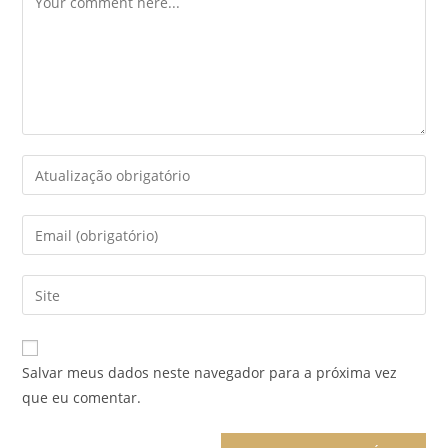
Enter
your
name
Enter
or
your
username
email
Enter
to
address
your
comment
to
website
comment
URL
Salvar meus dados neste navegador para a próxima vez
(optional)
que eu comentar.