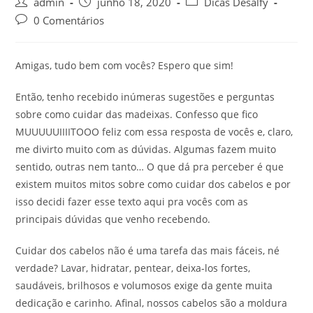
Post
Post
Post
admin
junho 18, 2020
Dicas Desalfy
author:
published:
category:
Post
0 Comentários
comments:
Amigas, tudo bem com vocês? Espero que sim!
Então, tenho recebido inúmeras sugestões e perguntas
sobre como cuidar das madeixas. Confesso que fico
MUUUUUIIIITOOO feliz com essa resposta de vocês e, claro,
me divirto muito com as dúvidas. Algumas fazem muito
sentido, outras nem tanto… O que dá pra perceber é que
existem muitos mitos sobre como cuidar dos cabelos e por
isso decidi fazer esse texto aqui pra vocês com as
principais dúvidas que venho recebendo.
Cuidar dos cabelos não é uma tarefa das mais fáceis, né
verdade? Lavar, hidratar, pentear, deixa-los fortes,
saudáveis, brilhosos e volumosos exige da gente muita
dedicação e carinho. Afinal, nossos cabelos são a moldura